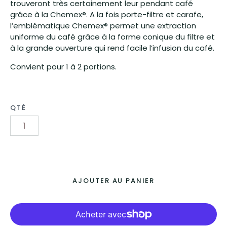
trouveront très certainement leur pendant café
grâce à la Chemex®. A la fois porte-filtre et carafe,
l’emblématique Chemex® permet une extraction
uniforme du café grâce à la forme conique du filtre et
à la grande ouverture qui rend facile l’infusion du café.
Convient pour 1 à 2 portions.
QTÉ
Home
Cafés
AJOUTER AU PANIER
Machines à café
Partenaires & Revendeurs