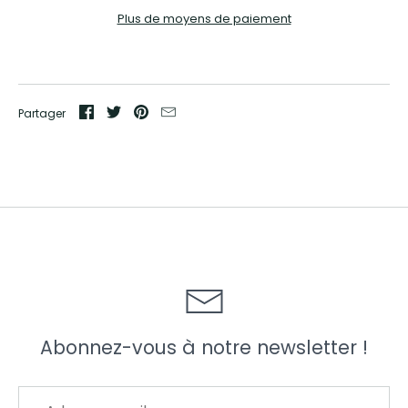
Blog / News
Plus de moyens de paiement
A propos / contact
Se connecter
Partager
Abonnez-vous à notre newsletter !